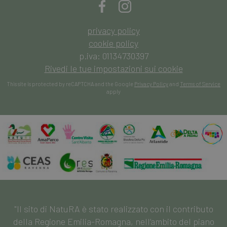
dell'utente sul
sito per l'anali
delle
prestazioni e
privacy policy
dell'utilizzo de
cookie policy
sito. Queste
informazioni
p.iva: 01134730397
vengono
utilizzate per
Rivedi le tue impostazioni sui cookie
migliorare
l'esperienza
This site is protected by reCAPTCHA and the Google
Privacy Policy
and
Terms of Service
dell'utente e
ottimizzare la
apply
funzionalità d
sito.
"Il sito di NatuRA è stato realizzato con il contributo
della Regione Emilia-Romagna, nell’ambito del piano