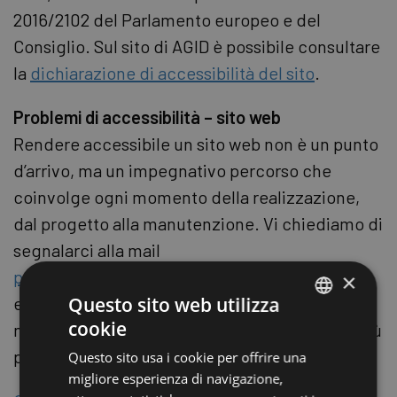
2016/2102 del Parlamento europeo e del
Consiglio. Sul sito di AGID è possibile consultare
la
dichiarazione di accessibilità del sito
.
Problemi di accessibilità – sito web
Rendere accessibile un sito web non è un punto
d’arrivo, ma un impegnativo percorso che
coinvolge ogni momento della realizzazione,
dal progetto alla manutenzione. Vi chiediamo di
segnalarci alla mail
promozioneculturale@comune.ra.it
gli
×
Questo sito web utilizza
eventuali problemi che riscontrerete nella
cookie
navigazione. Sarà nostra cura provvedervi al più
ITALIAN
presto.
Questo sito usa i cookie per offrire una
ENGLISH
migliore esperienza di navigazione,
GERMAN