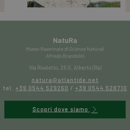
basat
lingu
PHP. 
di un
ident
gener
utili
mante
variab
NatuRa
sessi
utent
Norm
Museo Ravennate di Scienze Naturali
è un
Alfredo Brandolini
gener
modo
il mo
Via Rivaletto, 25 S. Alberto (Ra)
viene
utili
esser
natura@atlantide.net
specif
sito,
tel.
+39 0544 529260
/
+39 0544 528710
buon
è ma
uno s
acces
utent
Scopri dove siamo
pagin