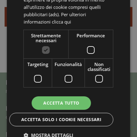
all’utilizzo dei cookie compresi quelli
pubblicitari (ads). Per ulteriori
ACQUISTA ESPERIENZA
informazioni
clicca qui
Strettamente
Performance
necessari
Targeting
Funzionalità
Non
classificati
DURATA ESCURSIONE
mezza giornata
ACCETTA TUTTO
LUNGHEZZA PERCORSO
circa 18 km (+18km ritorno)
ACCETTA SOLO I COOKIE NECESSARI
DIFFICOLTÀ
MOSTRA DETTAGLI