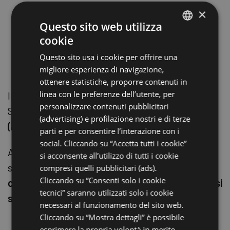
×
dal 20 marzo al 20 settembre dalle 7.30 alle
Questo sito web utilizza
20.00
cookie
dal 21 settembre al 19 marzo dalle 8 alle 17,
ITALIAN
Questo sito usa i cookie per offrire una
salvo diverse indicazioni reperibili sul sito
ENGLISH
migliore esperienza di navigazione,
del Parco
GERMAN
ottenere statistiche, proporre contenuti in
linea con le preferenze dell’utente, per
Il nostro consiglio è lasciare la macchina a
FRENCH
personalizzare contenuti pubblicitari
Sant’Alberto e
noleggiare una bicicletta
RUSSIAN
(advertising) e profilazione nostri e di terze
(muscolare o elettrica) al nostro Museo
.
parti e per consentire l’interazione con i
social. Cliccando su “Accetta tutti i cookie”
Attenzione: durante l’estate il caldo si fa
si acconsente all’utilizzo di tutti i cookie
sentire!
Le nostre bici a pedalata assistita
compresi quelli pubblicitari (ads).
Cliccando su “Consenti solo i cookie
consentono di percorrere lunghe distanze quasi
tecnici” saranno utilizzati solo i cookie
senza fatica.
necessari al funzionamento del sito web.
Cliccando su “Mostra dettagli” è possibile
esprimere la propria volontà in merito